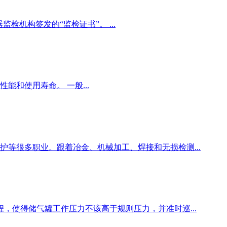
机构签发的“监检证书”。 ...
和使用寿命。 一般...
等很多职业。跟着冶金、机械加工、焊接和无损检测...
，使得储气罐工作压力不该高于规则压力，并准时巡...