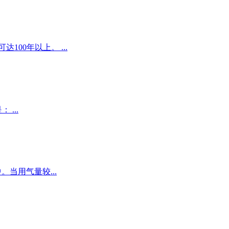
00年以上。 ...
...
当用气量较...