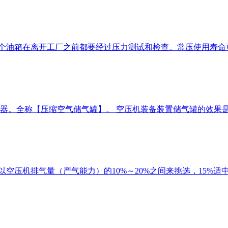
油箱在离开工厂之前都要经过压力测试和检查。常压使用寿命可达1
。全称【压缩空气储气罐】。 空压机装备装置储气罐的效果是： 
空压机排气量（产气能力）的10%～20%之间来挑选，15%适中。