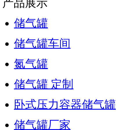
产品展示
储气罐
储气罐车间
氮气罐
储气罐 定制
卧式压力容器储气罐
储气罐厂家