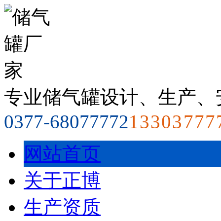
专业储气罐设计、生产、
0377-68077772
13303777
网站首页
关于正博
生产资质