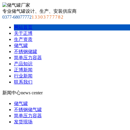
专业储气罐设计、生产、安装供应商
0377-68077772
13303777782
网站首页
关于正博
生产资质
储气罐
不锈钢储罐
简单压力容器
产品知识
正博新闻
行业新闻
联系我们
新闻中心
news center
储气罐
不锈钢储气罐
简单压力容器
发货现场