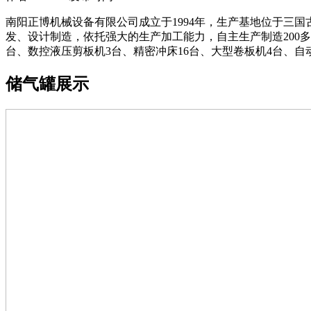
南阳正博机械设备有限公司成立于1994年，生产基地位于三
发、设计制造，依托强大的生产加工能力，自主生产制造200多
台、数控液压剪板机3台、精密冲床16台、大型卷板机4台、
储气罐展示