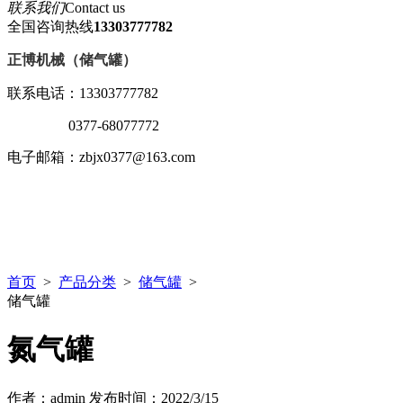
联系我们
Contact us
全国咨询热线
13303777782
正博机械（储气罐）
联系电话：13303777782
0377-68077772
电子邮箱：zbjx0377@163.com
首页
>
产品分类
>
储气罐
>
储气罐
氮气罐
作者：admin
发布时间：2022/3/15